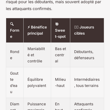
risqué pour les débutants, mais souvent adopté par
les attaquants confirmés.
🔍
🎯
⚡ Bénéfice
🧍‍♂️ Joueurs
Form
Swee
principal
cibles
e
t-spot
Maniabilit
Bas et
Rond
Débutants,
é et
centr
e
défenseurs
contrôle
al
Gout
te
Équilibre
Milieu
Intermédiaires
d’ea
polyvalent
-haut
, tous terrains
u
Diam
Puissance
En
Attaquants