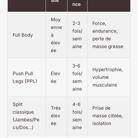
sité
nce
Moy
2-3
Force,
enne
fois/
endurance,
Full Body
à
sem
perte de
élev
aine
masse grasse
ée
3-6
Hypertrophie,
Push Pull
Élev
fois/
volume
Legs (PPL)
ée
sem
musculaire
aine
Split
4-6
Très
Prise de
classique
fois/
élev
masse ciblée,
(Jambes/Pe
sem
ée
isolation
cs/Dos...)
aine