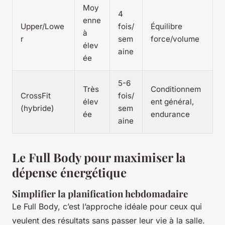
Moy
4
enne
Upper/Lowe
fois/
Équilibre
à
r
sem
force/volume
élev
aine
ée
5-6
Très
Conditionnem
CrossFit
fois/
élev
ent général,
(hybride)
sem
ée
endurance
aine
Le Full Body pour maximiser la
dépense énergétique
Simplifier la planification hebdomadaire
Le Full Body, c’est l’approche idéale pour ceux qui
veulent des résultats sans passer leur vie à la salle.